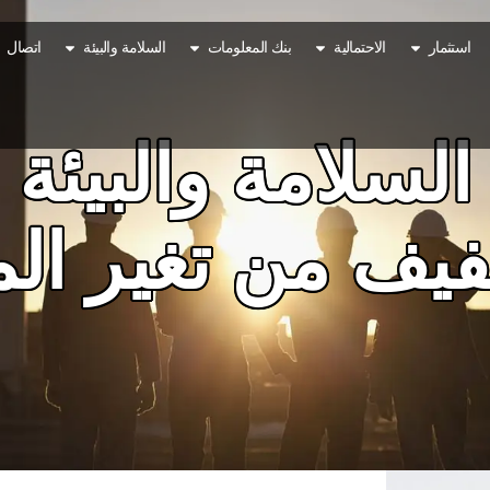
explor
افتح investment
افتح prospectivity
افتح dataBank
افتح safety and environment
استثمار
الاحتمالية
بنك المعلومات
السلامة والبيئة
اتصال
السلامة والبيئة
فيف من تغير الم