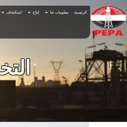
خطي
لى
افتح About us
افتح production
افتح ation
الرئيسية
معلومات عنا
إنتاج
استكشاف
لمحتوى
التخ